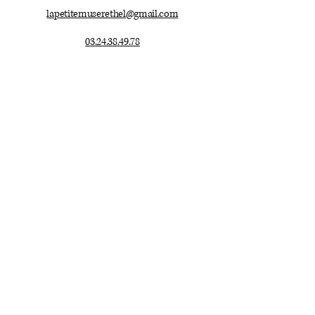
lapetitemuserethel@gmail.com
03.24.38.49.78
Mentions légales