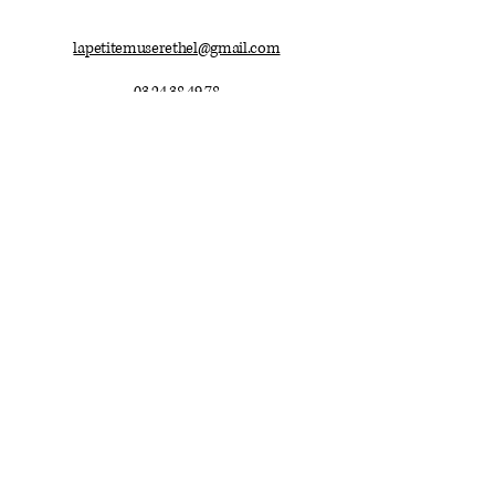
lapetitemuserethel@gmail.com
03.24.38.49.78
Mentions légales