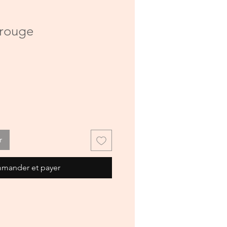
 rouge
r
mander et payer