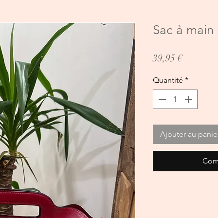
Sac à main
Prix
39,95 €
Quantité
*
Ajouter au panie
Com