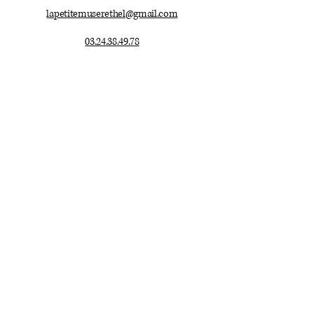
lapetitemuserethel@gmail.com
03.24.38.49.78
Mentions légales