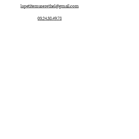
lapetitemuserethel@gmail.com
03.24.38.49.78
Mentions légales