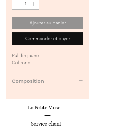
Ajouter au panier
Commander et payer
Pull fin jaune
Col rond
Composition
15% cachemire
28% acrylique
18% laine
La Petite Muse
18% polyester
Service client