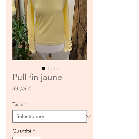
Pull fin jaune
Prix
44,95 €
Taille
*
Quantité
*