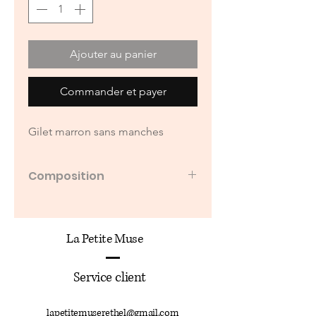
Ajouter au panier
Commander et payer
Gilet marron sans manches
Composition
70% polyester
25% nylon
5% laine
La Petite Muse
Service client
lapetitemuserethel@gmail.com