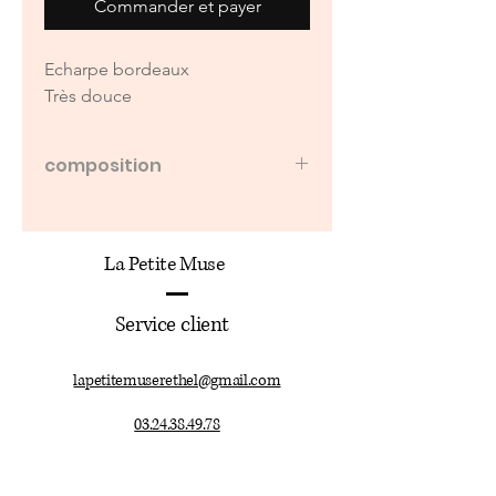
Commander et payer
Echarpe bordeaux
Très douce
composition
100% viscose
La Petite Muse
Service client
lapetitemuserethel@gmail.com
03.24.38.49.78