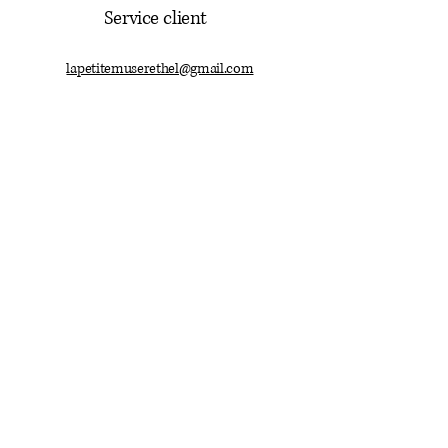
Service client
lapetitemuserethel@gmail.com
03.24.38.49.78
Mentions légales