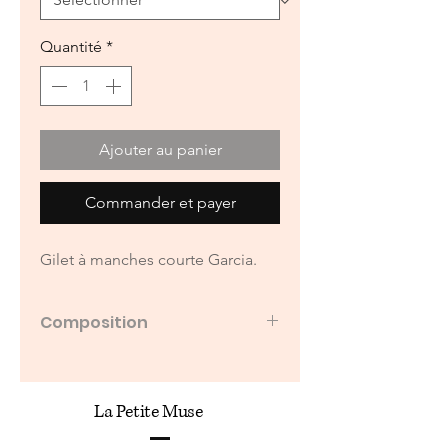
Quantité
*
Ajouter au panier
Commander et payer
Gilet à manches courte Garcia.
Composition
50% acrylique, 36% polyamide, 8%
laine, 6% élasthanne
La Petite Muse