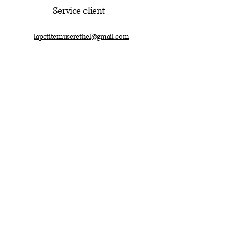
Service client
lapetitemuserethel@gmail.com
03.24.38.49.78
Mentions légales