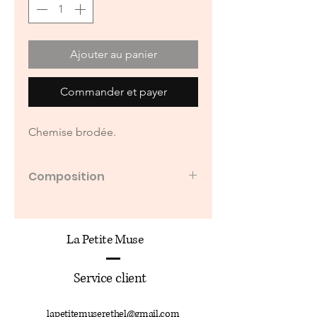
Ajouter au panier
Commander et payer
Chemise brodée.
Composition
100% coton
100% viscose
La Petite Muse
Service client
lapetitemuserethel@gmail.com