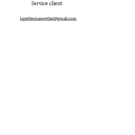
Service client
lapetitemuserethel@gmail.com
03.24.38.49.78
Mentions légales