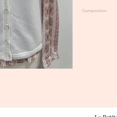
Composition
50% viscose
25% polyester
10% laine
15% nylon