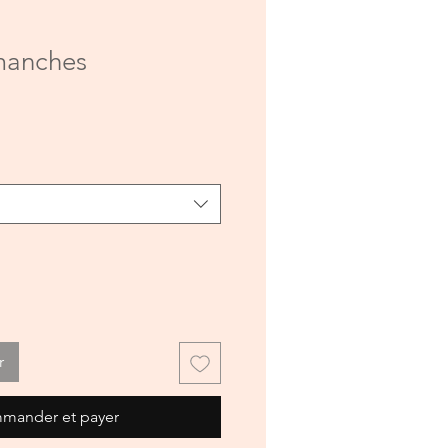
 manches
r
mander et payer