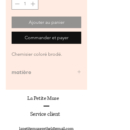
Ajouter au panier
Commander et payer
Chemisier coloré brodé.
matière
65% coton
35% viscose
La Petite Muse
Service client
lapetitemuserethel@gmail.com